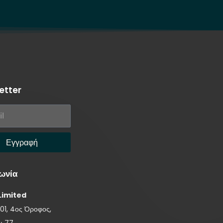
etter
Εγγραφή
ωνία
Limited
01, 4ος Όροφος,