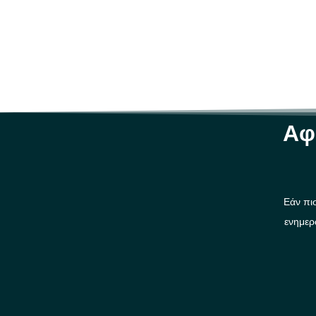
Αφ
Εάν πισ
ενημερ