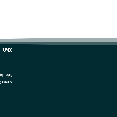
 να
ράψουμε,
είναι ο